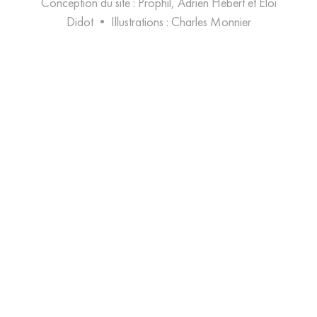
Conception du site : Prophil, Adrien Hébert et Eloi
Didot
•
Illustrations :
Charles Monnier