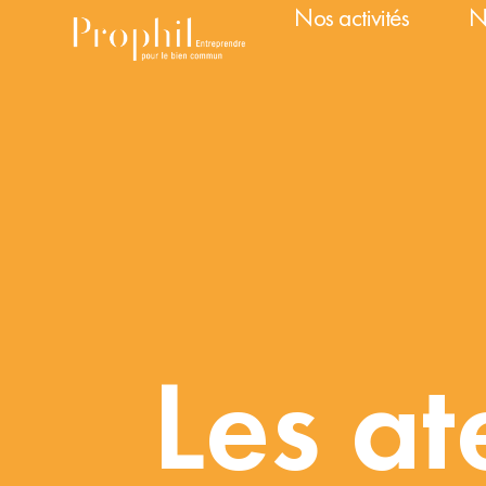
Nos activités
N
Les at