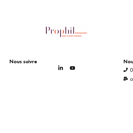
Nous suivre
Nou
0
c