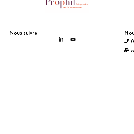
Nous suivre
Nou
0
c